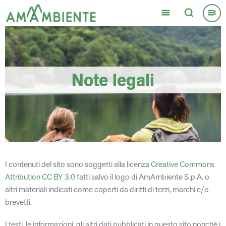
Salta
al
contenuto
principale
Note legali
I contenuti del sito sono soggetti alla licenza
Creative Commons
Attribution CC BY 3.0
fatti salvo il logo di AmAmbiente S.p.A. o
altri materiali indicati come coperti da diritti di terzi, marchi e/o
brevetti.
I testi, le informazioni, gli altri dati pubblicati in questo sito nonché i