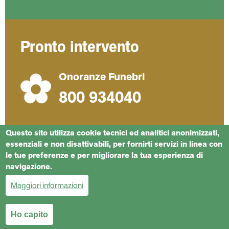
Pronto intervento
Onoranze Funebri
800 934040
Questo sito utilizza cookie tecnici ed analitici anonimizzati,
essenziali e non disattivabili, per fornirti servizi in linea con
le tue preferenze e per migliorare la tua esperienza di
Privacy
Note legali
Dicono di noi
Società trasparente
navigazione.
Whistleblowing
Trasparenza rifiuti
Carta del servizio idrico
Maggiori informazioni
Ho capito