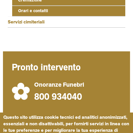
Cremazione
Orari e contatti
Servizi cimiteriali
Pronto intervento
Onoranze Funebri
800 934040
Questo sito utilizza cookie tecnici ed analitici anonimizzati,
essenziali e non disattivabili, per fornirti servizi in linea con
le tue preferenze e per migliorare la tua esperienza di
Privacy
Note legali
Dicono di noi
Società trasparente