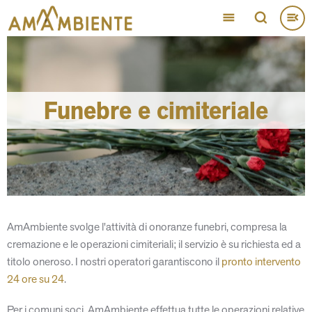
Salta
al
contenuto
principale
Funebre e cimiteriale
AmAmbiente svolge l'attività di onoranze funebri, compresa la
cremazione e le operazioni cimiteriali; il servizio è su richiesta ed a
titolo oneroso. I nostri operatori garantiscono il
pronto intervento
24 ore su 24
.
Per i comuni soci, AmAmbiente effettua tutte le operazioni relative