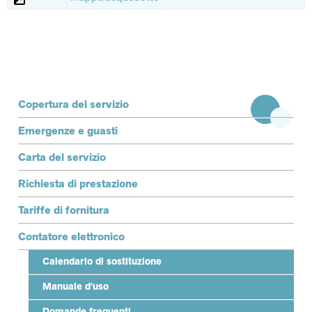
discendente
Terzo livello
Copertura del servizio
Emergenze e guasti
Carta del servizio
Richiesta di prestazione
Tariffe di fornitura
Contatore elettronico
Calendario di sostituzione
Manuale d'uso
Domande frequenti