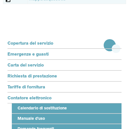
discendente
Terzo livello
Copertura del servizio
Emergenze e guasti
Carta del servizio
Richiesta di prestazione
Tariffe di fornitura
Contatore elettronico
Calendario di sostituzione
Manuale d'uso
Domande frequenti