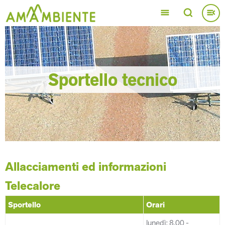
Salta
al
contenuto
principale
Sportello tecnico
Allacciamenti ed informazioni
Telecalore
Sportello
Orari
lunedì: 8.00 -