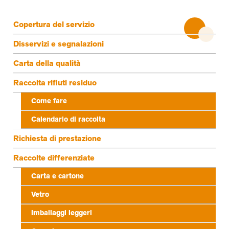
Terzo livello
Copertura del servizio
Disservizi e segnalazioni
Carta della qualità
Raccolta rifiuti residuo
Come fare
Calendario di raccolta
Richiesta di prestazione
Raccolte differenziate
Carta e cartone
Vetro
Imballaggi leggeri